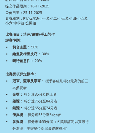
提交作品限期：18-11-2025
公佈日期：25-11-2025
參賽組別：K1/K2/K3/小一及小二/小三及小四/小五及
小六/中學組/公開組
比賽項目：填色/繪畫/手工勞作
評審準則:
切合主題：
 50%
繪畫及構圖技巧：
 30%
獨特創意性：
 20%
比賽獎項評定標準：
冠軍、亞軍及季軍：
 授予各組別得分最高的前三
名參賽者
金獎：
 得分達85分及以上者
銀獎：
 得分達75分至84分者
銅獎：
 得分達65分至74分者
優異獎：
 得分達55分至64分者
參與獎：
 得分未達55分者（各獎項評定以實際得
分為準，主辦單位保留最終解釋權）