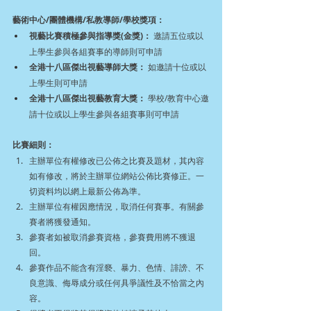
藝術中心/團體機構/私教導師/學校獎項：
視藝比賽積極參與指導獎(金獎)：
 邀請五位或以
上學生參與各組賽事的導師則可申請
全港十八區傑出視藝導師大獎：
 如邀請十位或以
上學生則可申請
全港十八區傑出視藝教育大獎：
 學校/教育中心邀
請十位或以上學生參與各組賽事則可申請
比賽細則：
主辦單位有權修改已公佈之比賽及題材，其內容
如有修改，將於主辦單位網站公佈比賽修正。一
切資料均以網上最新公佈為準。
主辦單位有權因應情況，取消任何賽事。有關參
賽者將獲發通知。
參賽者如被取消參賽資格，參賽費用將不獲退
回。
參賽作品不能含有淫褻、暴力、色情、誹謗、不
良意識、侮辱成分或任何具爭議性及不恰當之內
容。