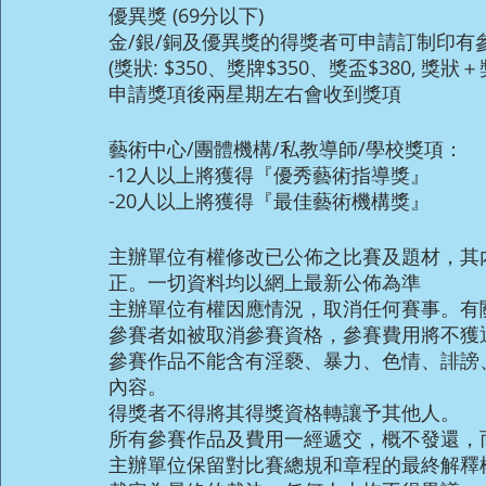
優異獎 (69分以下)
金/銀/銅及優異獎的得獎者可申請訂制印有
(獎狀: $350、獎牌$350、獎盃$380, 獎狀
申請獎項後兩星期左右會收到獎項
藝術中心/團體機構/私教導師/學校獎項：
-12人以上將獲得『優秀藝術指導獎』
-20人以上將獲得『最佳藝術機構獎』 
主辦單位有權修改已公佈之比賽及題材，其
正。一切資料均以網上最新公佈為準
主辦單位有權因應情況，取消任何賽事。有
參賽者如被取消參賽資格，參賽費用將不獲
參賽作品不能含有淫褻、暴力、色情、誹謗
內容。
得獎者不得將其得獎資格轉讓予其他人。
所有參賽作品及費用一經遞交，概不發還，
主辦單位保留對比賽總規和章程的最終解釋