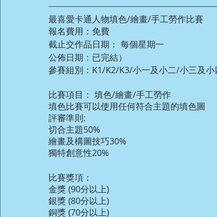
最喜愛卡通人物填色/繪畫/手工勞作比賽
報名費用：免費
截止交作品日期： 每個星期一
公佈日期：已完結）
參賽組別：K1/K2/K3/小一及小二/小三及
比賽項目： 填色/繪畫/手工勞作
填色比賽可以使用任何符合主題的填色圖
評審準則:
切合主題50%
繪畫及構圖技巧30%
獨特創意性20%
比賽獎項：
金獎 (90分以上)
銀獎 (80分以上)
銅獎 (70分以上)