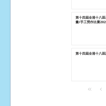
第十四屆全港十八區
畫/手工勞作比賽202
第十四屆全港十八區跳