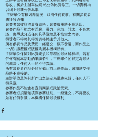
修改，將於主辦單位網 站公佈比賽修正。一切資料均
以網上最新公佈為準
 主辦單位有權因應情況，取消任何賽事。有關參賽者
將獲發通知
參賽者如被取消參賽資格，參賽費用將不獲退回。
參賽作品不能含有淫褻、暴力、色情、誹謗、不良意
識、侮辱成分或任何具爭議性及不恰當之內容。
得獎者不得將其得獎資格轉讓予其他人。
所有參賽作品及費用一經遞交，概不發還，而作品之
一切知識產權或版權均屬本機構所有。
主辦單位保留對比賽總規和章程的最終解釋權。若有
任何有關本活動的爭議發生，主辦單位的裁定為最終
的裁決，任何人士均不得異議。
所有參賽者作品必須於截止前上傳作品，逾期遞交作
品將不獲接納。
主辦單位及評判所作出之決定為最終依歸，任何人不
得異議
參賽作品不能含有宣傳商業或政治元素。
參賽者必須清楚填寫參賽組別。一經遞交，不得更改
如有任何爭議，本機構保留最後權利。