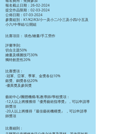
報名費用：免費參加
報名截止日期：26-02-2024
提交作品限期：02-03-2024
公佈日期：07-03-2024
參賽組別：K1/K2/K3/小一及小二/小三及小四/小五及
小六/中學組/公開組
比賽項目： 填色/繪畫/手工勞作
評審準則:
切合主題50%
繪畫及構圖技巧30%
獨特創意性20%
比賽獎項：
-冠軍、亞軍、季軍、金獎各佔10%
銀獎、銅獎各佔20%
-優異獎及參與獎
藝術中心/團體機構/私教導師/學校獎項：
-12人以上將獲獲得『優秀藝術指導獎』，可以申請導
師獎項
-20人以上將獲得『最佳藝術機構獎』 ，可以申請導
師獎項
比賽細則：
主辦單位有權修改已公佈之比賽及題材，其內容如有