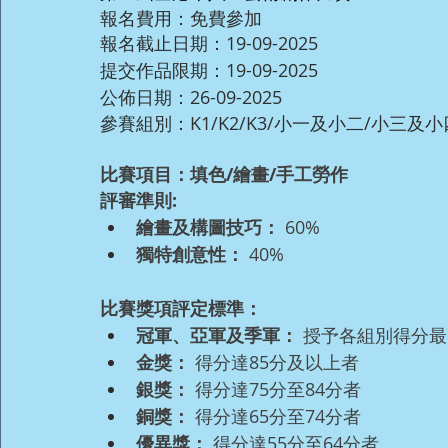
報名費用：免費參加
報名截止日期：19-09-2025
提交作品限期：19-09-2025
公佈日期：26-09-2025
參賽組別：K1/K2/K3/小一及小二/小三及
比賽項目：填色/繪畫/手工勞作
評審準則:
繪畫及構圖技巧：
 60%
獨特創意性：
 40%
比賽獎項評定標準：
冠軍、亞軍及季軍：
 授予各組別得分
金獎：
 得分達85分及以上者
銀獎：
 得分達75分至84分者
銅獎：
 得分達65分至74分者
優異獎：
 得分達55分至64分者