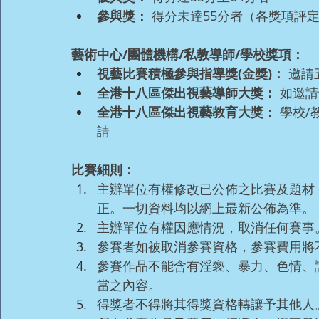
參與獎：
 得分未達55分者（各獎項
藝術中心/團體機構/私教導師/學校獎項：
視藝比賽積極參與指導獎(金獎)：
 邀
全港十八區傑出視藝導師大獎：
 如邀
全港十八區傑出視藝教育大獎：
 學校
請
比賽細則：
主辦單位有權修改已公佈之比賽及題材
正。一切資料均以網上最新公佈為準。
主辦單位有權因應情況，取消任何賽事
參賽者如被取消參賽資格，參賽費用將
參賽作品不能含有淫褻、暴力、色情、
當之內容。
得獎者不得將其得獎資格轉讓予其他人