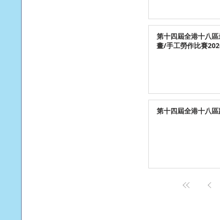
第十四屆全港十八區
畫/手工勞作比賽202
第十四屆全港十八區跳