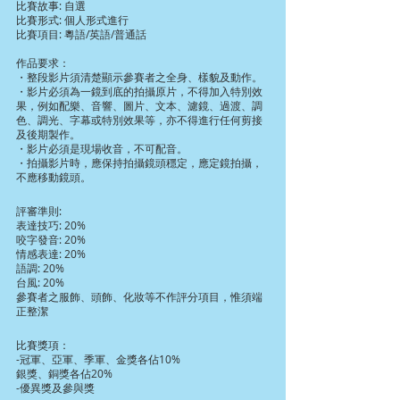
比賽故事: 自選
比賽形式: 個人形式進行
比賽項目: 粵語/英語/普通話
作品要求：
・整段影片須清楚顯示參賽者之全身、樣貌及動作。
・影片必須為一鏡到底的拍攝原片，不得加入特別效
果，例如配樂、音響、圖片、文本、濾鏡、過渡、調
色、調光、字幕或特別效果等，亦不得進行任何剪接
及後期製作。
・影片必須是現場收音，不可配音。
・拍攝影片時，應保持拍攝鏡頭穩定，應定鏡拍攝，
不應移動鏡頭。
評審準則:
表達技巧: 20%
咬字發音: 20%
情感表達: 20%
語調: 20%
台風: 20%
參賽者之服飾、頭飾、化妝等不作評分項目，惟須端
正整潔
比賽獎項：
-冠軍、亞軍、季軍、金獎各佔10%
銀獎、銅獎各佔20%
-優異獎及參與獎