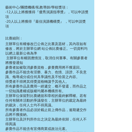
藝術中心/團體機構/私教導師/學校獎項：
-12人以上將獲獲得『優秀演講指導獎』，可以申請獎
項
-20人以上將獲得『最佳演講機構獎』 ，可以申請獎
項
比賽細則：
主辦單位有權修改已公佈之比賽及題材，其內容如有
修改，將於主辦單位網 站公佈比賽修正。一切資料均
以網上最新公佈為準
 主辦單位有權因應情況，取消任何賽事。有關參賽者
將獲發通知
參賽者如被取消參賽資格，參賽費用將不獲退回。
參賽作品不能含有淫褻、暴力、色情、誹謗、不良意
識、侮辱成分或任何具爭議性及不恰當之內容。
得獎者不得將其得獎資格轉讓予其他人。
所有參賽作品及費用一經遞交，概不發還，而作品之
一切知識產權或版權均屬本機構所有。
主辦單位保留對比賽總規和章程的最終解釋權。若有
任何有關本活動的爭議發生，主辦單位的裁定為最終
的裁決，任何人士均不得異議。
所有參賽者作品必須於截止前上傳作品，逾期遞交作
品將不獲接納。
主辦單位及評判所作出之決定為最終依歸，任何人不
得異議
參賽作品不能含有宣傳商業或政治元素。