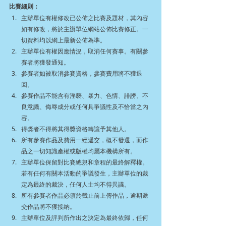
比賽細則：
主辦單位有權修改已公佈之比賽及題材，其內容
如有修改，將於主辦單位網站公佈比賽修正。一
切資料均以網上最新公佈為準。
主辦單位有權因應情況，取消任何賽事。有關參
賽者將獲發通知。
參賽者如被取消參賽資格，參賽費用將不獲退
回。
參賽作品不能含有淫褻、暴力、色情、誹謗、不
良意識、侮辱成分或任何具爭議性及不恰當之內
容。
得獎者不得將其得獎資格轉讓予其他人。
所有參賽作品及費用一經遞交，概不發還，而作
品之一切知識產權或版權均屬本機構所有。
主辦單位保留對比賽總規和章程的最終解釋權。
若有任何有關本活動的爭議發生，主辦單位的裁
定為最終的裁決，任何人士均不得異議。
所有參賽者作品必須於截止前上傳作品，逾期遞
交作品將不獲接納。
主辦單位及評判所作出之決定為最終依歸，任何