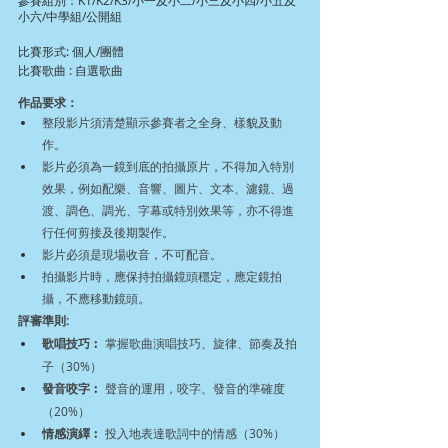
參賽組別：K1/K2/K3/小一及小二/小三及小四/小五及
小六/中學組/公開組
比賽形式: 個人/團體
比賽歌曲 : 自選歌曲
作品要求：
整段影片須清楚顯示參賽者之全身、樣貌及動
作。
影片必須為一鏡到底的拍攝原片，不得加入特別
效果，例如配樂、音響、圖片、文本、濾鏡、過
渡、調色、調光、字幕或特別效果等，亦不得進
行任何剪接及後期製作。
影片必須是現場收音，不可配音。
拍攝影片時，應保持拍攝鏡頭穩定，應定鏡拍
攝，不應移動鏡頭。
評審準則:
歌唱技巧︰
 掌握歌曲演唱技巧、旋律、節奏及拍
子（30%）
發音咬字︰
 聲音的運用，咬字、發音的準確度
（20%）
情感演繹︰
 投入地表達歌詞中的情感（30%）