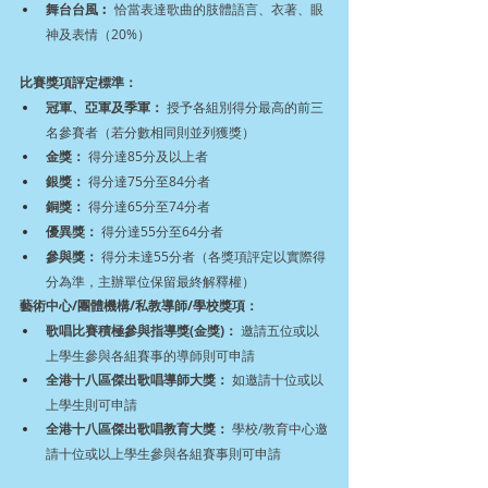
舞台台風︰
 恰當表達歌曲的肢體語言、衣著、眼
神及表情（20%）
比賽獎項評定標準：
冠軍、亞軍及季軍：
 授予各組別得分最高的前三
名參賽者（若分數相同則並列獲獎）
金獎：
 得分達85分及以上者
銀獎：
 得分達75分至84分者
銅獎：
 得分達65分至74分者
優異獎：
 得分達55分至64分者
參與獎：
 得分未達55分者（各獎項評定以實際得
分為準，主辦單位保留最終解釋權）
藝術中心/團體機構/私教導師/學校獎項：
歌唱比賽積極參與指導獎(金獎)：
 邀請五位或以
上學生參與各組賽事的導師則可申請
全港十八區傑出歌唱導師大獎：
 如邀請十位或以
上學生則可申請
全港十八區傑出歌唱教育大獎：
 學校/教育中心邀
請十位或以上學生參與各組賽事則可申請