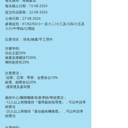
報名費用：免費參加
報名截止日期：15-08-2024
提交作品限期：22-08-2024
公佈日期：27-08-2024
參賽組別：K1/K2/K3/小一及小二/小三及小四/小五及
小六/中學組/公開組
比賽項目： 填色/繪畫/手工勞作
評審準則:
切合主題50%
繪畫及構圖技巧30%
獨特創意性20%
比賽獎項：
-冠軍、亞軍、季軍、金獎各佔10%
銀獎、銅獎各佔20%
-優異獎及參與獎
藝術中心/團體機構/私教導師/學校獎項：
-12人以上將獲獲得『優秀藝術指導獎』，可以申請導
師獎項
-20人以上將獲得『最佳藝術機構獎』 ，可以申請導
師獎項
比賽細則：