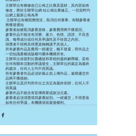
主辦單位有權修改已公佈之比賽及題材，其內容如有
修改，將於主辦單位網 站公佈比賽修正。一切資料均
以網上最新公佈為準
 主辦單位有權因應情況，取消任何賽事。有關參賽者
將獲發通知
參賽者如被取消參賽資格，參賽費用將不獲退回。
參賽作品不能含有淫褻、暴力、色情、誹謗、不良意
識、侮辱成分或任何具爭議性及不恰當之內容。
得獎者不得將其得獎資格轉讓予其他人。
所有參賽作品及費用一經遞交，概不發還，而作品之
一切知識產權或版權均屬本機構所有。
主辦單位保留對比賽總規和章程的最終解釋權。若有
任何有關本活動的爭議發生，主辦單位的裁定為最終
的裁決，任何人士均不得異議。
所有參賽者作品必須於截止前上傳作品，逾期遞交作
品將不獲接納。
主辦單位及評判所作出之決定為最終依歸，任何人不
得異議
參賽作品不能含有宣傳商業或政治元素。
參賽者必須清楚填寫參賽組別。一經遞交，不得更改
如有任何爭議，本機構保留最後權利。