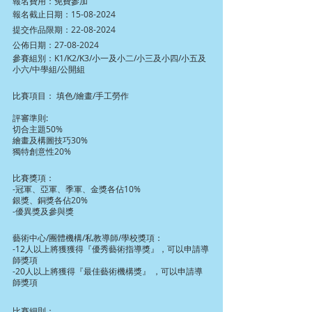
報名費用：免費參加
報名截止日期：15-08-2024
提交作品限期：22-08-2024
公佈日期：27-08-2024
參賽組別：K1/K2/K3/小一及小二/小三及小四/小五及
小六/中學組/公開組
比賽項目： 填色/繪畫/手工勞作
評審準則:
切合主題50%
繪畫及構圖技巧30%
獨特創意性20%
比賽獎項：
-冠軍、亞軍、季軍、金獎各佔10%
銀獎、銅獎各佔20%
-優異獎及參與獎
藝術中心/團體機構/私教導師/學校獎項：
-12人以上將獲獲得『優秀藝術指導獎』，可以申請導
師獎項
-20人以上將獲得『最佳藝術機構獎』 ，可以申請導
師獎項
比賽細則：