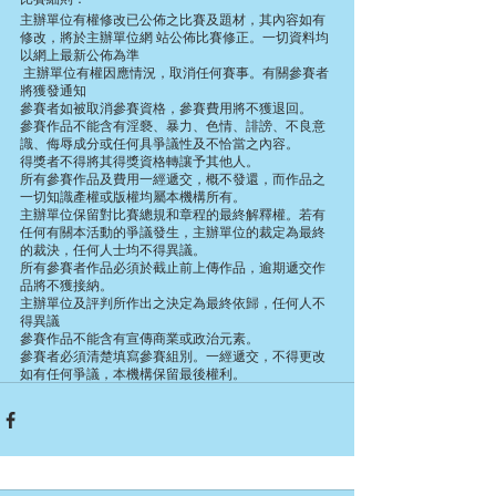
主辦單位有權修改已公佈之比賽及題材，其內容如有
修改，將於主辦單位網 站公佈比賽修正。一切資料均
以網上最新公佈為準
 主辦單位有權因應情況，取消任何賽事。有關參賽者
將獲發通知
參賽者如被取消參賽資格，參賽費用將不獲退回。
參賽作品不能含有淫褻、暴力、色情、誹謗、不良意
識、侮辱成分或任何具爭議性及不恰當之內容。
得獎者不得將其得獎資格轉讓予其他人。
所有參賽作品及費用一經遞交，概不發還，而作品之
一切知識產權或版權均屬本機構所有。
主辦單位保留對比賽總規和章程的最終解釋權。若有
任何有關本活動的爭議發生，主辦單位的裁定為最終
的裁決，任何人士均不得異議。
所有參賽者作品必須於截止前上傳作品，逾期遞交作
品將不獲接納。
主辦單位及評判所作出之決定為最終依歸，任何人不
得異議
參賽作品不能含有宣傳商業或政治元素。
參賽者必須清楚填寫參賽組別。一經遞交，不得更改
如有任何爭議，本機構保留最後權利。