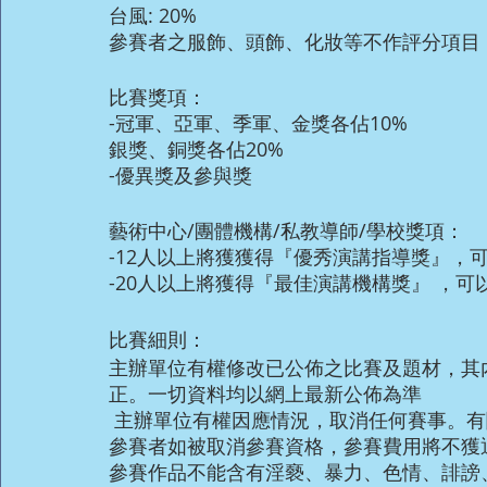
台風: 20%
參賽者之服飾、頭飾、化妝等不作評分項目
比賽獎項：
-冠軍、亞軍、季軍、金獎各佔10%
銀獎、銅獎各佔20%
-優異獎及參與獎
藝術中心/團體機構/私教導師/學校獎項：
-12人以上將獲獲得『優秀演講指導獎』，
-20人以上將獲得『最佳演講機構獎』 ，可
比賽細則：
主辦單位有權修改已公佈之比賽及題材，其
正。一切資料均以網上最新公佈為準
 主辦單位有權因應情況，取消任何賽事。
參賽者如被取消參賽資格，參賽費用將不獲
參賽作品不能含有淫褻、暴力、色情、誹謗