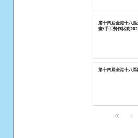
第十四屆全港十八區
畫/手工勞作比賽202
第十四屆全港十八區跳