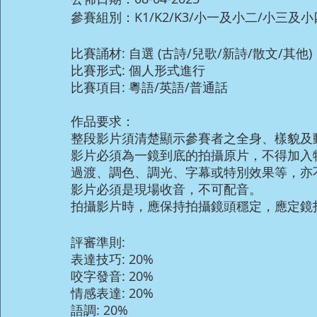
參賽組別：K1/K2/K3/小一及小二/小三及
比賽誦材: 自選 (古詩/兒歌/新詩/散文/其他)
比賽形式: 個人形式進行
比賽項目: 粵語/英語/普通話
作品要求：
整段影片須清楚顯示參賽者之全身、樣貌及
影片必須為一鏡到底的拍攝原片，不得加入
過渡、調色、調光、字幕或特別效果等，亦
影片必須是現場收音，不可配音。
拍攝影片時，應保持拍攝鏡頭穩定，應定鏡
評審準則:
表達技巧: 20%
咬字發音: 20%
情感表達: 20%
語調: 20%