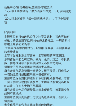
藝術中心/團體機構/私教導師/學校獎項：
-12人以上將獲獲得『優秀演講指導獎』，可以申請獎
項
-20人以上將獲得『最佳演講機構獎』 ，可以申請獎
項
比賽細則：
主辦單位有權修改已公佈之比賽及題材，其內容如有
修改，將於主辦單位網 站公佈比賽修正。一切資料均
以網上最新公佈為準
 主辦單位有權因應情況，取消任何賽事。有關參賽者
將獲發通知
參賽者如被取消參賽資格，參賽費用將不獲退回。
參賽作品不能含有淫褻、暴力、色情、誹謗、不良意
識、侮辱成分或任何具爭議性及不恰當之內容。
得獎者不得將其得獎資格轉讓予其他人。
所有參賽作品及費用一經遞交，概不發還，而作品之
一切知識產權或版權均屬本機構所有。
主辦單位保留對比賽總規和章程的最終解釋權。若有
任何有關本活動的爭議發生，主辦單位的裁定為最終
的裁決，任何人士均不得異議。
所有參賽者作品必須於截止前上傳作品，逾期遞交作
品將不獲接納。
主辦單位及評判所作出之決定為最終依歸，任何人不
得異議
參賽作品不能含有宣傳商業或政治元素。