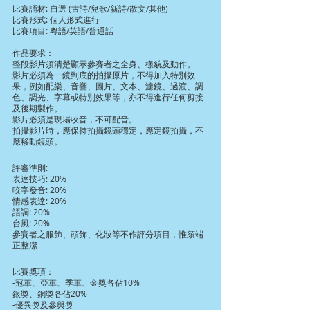
比賽誦材: 自選 (古詩/兒歌/新詩/散文/其他)
比賽形式: 個人形式進行
比賽項目: 粵語/英語/普通話
作品要求：
整段影片須清楚顯示參賽者之全身、樣貌及動作。
影片必須為一鏡到底的拍攝原片，不得加入特別效
果，例如配樂、音響、圖片、文本、濾鏡、過渡、調
色、調光、字幕或特別效果等，亦不得進行任何剪接
及後期製作。
影片必須是現場收音，不可配音。
拍攝影片時，應保持拍攝鏡頭穩定，應定鏡拍攝，不
應移動鏡頭。
評審準則:
表達技巧: 20%
咬字發音: 20%
情感表達: 20%
語調: 20%
台風: 20%
參賽者之服飾、頭飾、化妝等不作評分項目，惟須端
正整潔
比賽獎項：
-冠軍、亞軍、季軍、金獎各佔10%
銀獎、銅獎各佔20%
-優異獎及參與獎