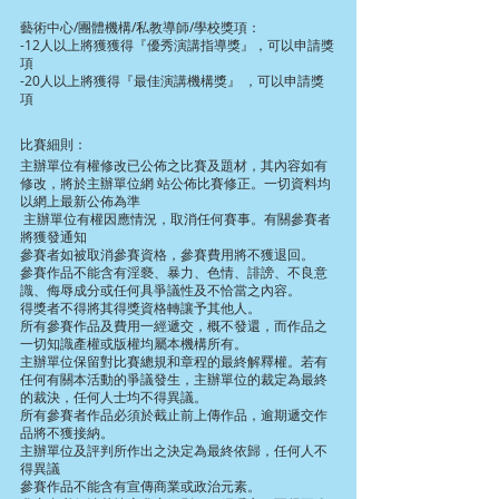
藝術中心/團體機構/私教導師/學校獎項：
-12人以上將獲獲得『優秀演講指導獎』，可以申請獎
項
-20人以上將獲得『最佳演講機構獎』 ，可以申請獎
項
比賽細則：
主辦單位有權修改已公佈之比賽及題材，其內容如有
修改，將於主辦單位網 站公佈比賽修正。一切資料均
以網上最新公佈為準
 主辦單位有權因應情況，取消任何賽事。有關參賽者
將獲發通知
參賽者如被取消參賽資格，參賽費用將不獲退回。
參賽作品不能含有淫褻、暴力、色情、誹謗、不良意
識、侮辱成分或任何具爭議性及不恰當之內容。
得獎者不得將其得獎資格轉讓予其他人。
所有參賽作品及費用一經遞交，概不發還，而作品之
一切知識產權或版權均屬本機構所有。
主辦單位保留對比賽總規和章程的最終解釋權。若有
任何有關本活動的爭議發生，主辦單位的裁定為最終
的裁決，任何人士均不得異議。
所有參賽者作品必須於截止前上傳作品，逾期遞交作
品將不獲接納。
主辦單位及評判所作出之決定為最終依歸，任何人不
得異議
參賽作品不能含有宣傳商業或政治元素。