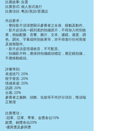
比賽故事: 自選
比賽形式: 個人形式進行
比賽項目: 粵語/英語/普通話
作品要求：
・整段影片須清楚顯示參賽者之全身、樣貌及動作。
・影片必須為一鏡到底的拍攝原片，不得加入特別效
果，例如配樂、音響、圖片、文本、濾鏡、過渡、調
色、調光、字幕或特別效果等，亦不得進行任何剪接
及後期製作。
・影片必須是現場收音，不可配音。
・拍攝影片時，應保持拍攝鏡頭穩定，應定鏡拍攝，
不應移動鏡頭。
評審準則:
表達技巧: 20%
咬字發音: 20%
情感表達: 20%
語調: 20%
台風: 20%
參賽者之服飾、頭飾、化妝等不作評分項目，惟須端
正整潔
比賽獎項：
-冠軍、亞軍、季軍、金獎各佔10%
銀獎、銅獎各佔20%
-優異獎及參與獎