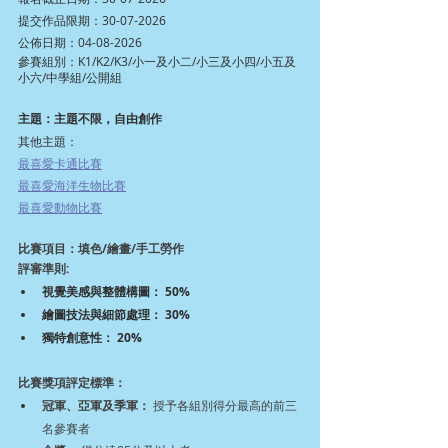
提交作品限期：30-07-2026
公佈日期：04-08-2026
參賽組別：K1/K2/K3/小一及小二/小三及小四/小五及
小六/中學組/公開組
主題：主題不限，自由創作
其他主題：
最喜愛卡通比賽
最喜愛海洋生物比賽
最喜愛動物比賽
比賽項目：填色/繪畫/手工勞作
評審準則:
視覺美感與整體構圖： 50%
繪圖技法與細節處理： 30%
獨特創意性： 20%
比賽獎項評定標準：
冠軍、亞軍及季軍：
 授予各組別得分最高的前三
名參賽者