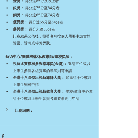
金獎：
 得分達85分及以上者
銀獎：
 得分達75分至84分者
銅獎：
 得分達65分至74分者
優異獎：
 得分達55分至64分者
參與獎：
 得分未達55分者
比賽結果公佈後，得獎者可按個人需要申請實體
獎盃、獎牌或得獎獎狀。
藝術中心/團體機構/私教導師/學校獎項：
視藝比賽積極參與指導獎(金獎)：
 邀請五位或以
上學生參與各組賽事的導師則可申請
全港十八區傑出視藝導師大獎：
 如邀請十位或以
上學生則可申請
全港十八區傑出視藝教育大獎：
 學校/教育中心邀
請十位或以上學生參與各組賽事則可申請
比賽細則：