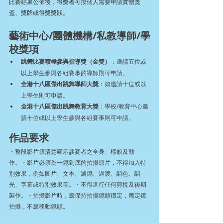
比賽結果公佈後，得獎者可按個人需要申請實體獎
盃、獎牌或得獎獎狀。
藝術中心/團體機構/私教導師/學
校獎項
跳舞比賽積極參與指導獎（金獎）
：邀請五位或
以上學生參與各組賽事的導師則可申請。
全港十八區傑出跳舞導師大獎
：如邀請十位或以
上學生則可申請。
全港十八區傑出跳舞教育大獎
：學校/教育中心邀
請十位或以上學生參與各組賽事則可申請。
作品要求
・整段影片須清楚顯示參賽者之全身、樣貌及動
作。・影片必須為一鏡到底的拍攝原片，不得加入特
別效果，例如圖片、文本、濾鏡、過渡、調色、調
光、字幕或特別效果等。・不得進行任何剪接及後期
製作。・拍攝影片時，應保持拍攝鏡頭穩定，應定鏡
拍攝，不應移動鏡頭。