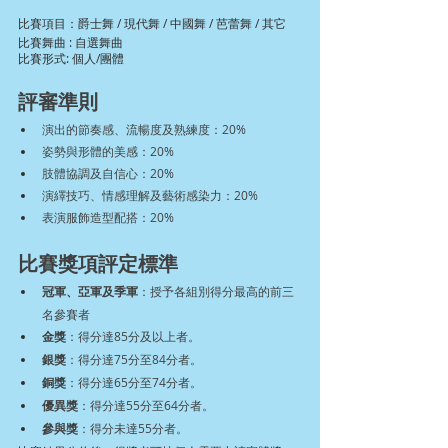
比賽項目：爵士舞 / 現代舞 / 中國舞 / 芭蕾舞 / 其它
比賽舞曲 : 自選舞曲
比賽形式: 個人/團體
評審準則
演出的節奏感、流暢度及熟練度：20%
姿勢與形體的美感：20%
肢體協調及自信心：20%
演繹技巧、情感理解及藝術感染力：20%
表演服飾造型配搭：20%
比賽獎項評定標準
冠軍、亞軍及季軍
：授予各組別得分最高的前三
名參賽者
金獎
：得分達85分及以上者。
銀獎
：得分達75分至84分者。
銅獎
：得分達65分至74分者。
優異獎
：得分達55分至64分者。
參與獎
：得分未達55分者。