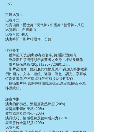
小六
跳舞比賽：
比賽形式:
比賽項目：爵士舞 / 現代舞 / 中國舞 / 芭蕾舞 / 其它
比賽舞曲 : 自選舞曲
比賽形式: 個人
演出時間：影片時限為 3 分鐘
作品要求:
・跳舞前,可先讀出參賽者名字, 舞蹈類型(如有)
・整段影片須清楚顯示參賽者之全身、樣貌及動作。
・影片解像度為720p (1280×720)或以上。
・影片必須為一鏡到底的拍攝原片,不得加入特別效果,
例如圖片、文本、濾鏡、過渡、調色、調光、字幕或
特別效果等,亦不得進行任何剪接及後期製作。
・拍攝影片時,應保持拍攝鏡頭穩定,應定鏡拍攝,不應
移動鏡頭。
評審準則:
演出的節奏感、流暢度及熟練度 (20%)
姿勢與形體的美感 (20%)
肢體協調及自信心 (20%)
演繹技巧、情感理解及藝術感染力 (20%)
表演服飾造型配搭 (20%)
比賽形式: