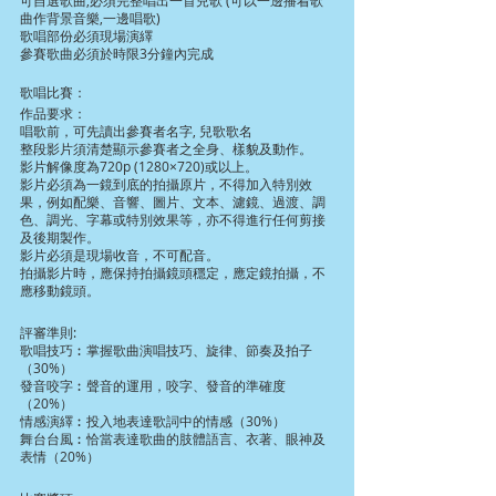
可自選歌曲,必須完整唱出一首兒歌 (可以一邊播着歌
曲作背景音樂,一邊唱歌)
歌唱部份必須現場演繹
參賽歌曲必須於時限3分鐘內完成
歌唱比賽：
作品要求：
唱歌前，可先讀出參賽者名字, 兒歌歌名
整段影片須清楚顯示參賽者之全身、樣貌及動作。
影片解像度為720p (1280×720)或以上。
影片必須為一鏡到底的拍攝原片，不得加入特別效
果，例如配樂、音響、圖片、文本、濾鏡、過渡、調
色、調光、字幕或特別效果等，亦不得進行任何剪接
及後期製作。
影片必須是現場收音，不可配音。
拍攝影片時，應保持拍攝鏡頭穩定，應定鏡拍攝，不
應移動鏡頭。
評審準則:
歌唱技巧︰掌握歌曲演唱技巧、旋律、節奏及拍子
（30%）
發音咬字︰聲音的運用，咬字、發音的準確度
（20%）
情感演繹︰投入地表達歌詞中的情感（30%）
舞台台風︰恰當表達歌曲的肢體語言、衣著、眼神及
表情（20%）