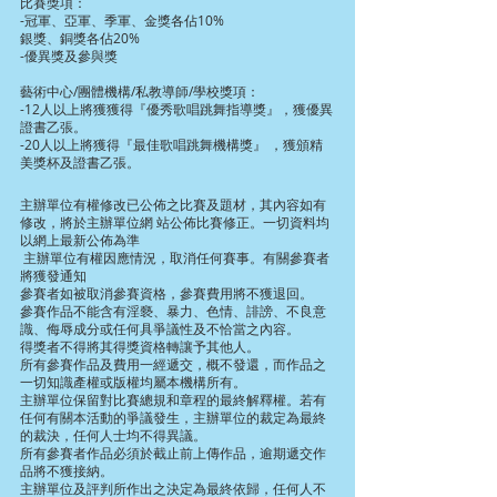
比賽獎項：
-冠軍、亞軍、季軍、金獎各佔10%
銀獎、銅獎各佔20%
-優異獎及參與獎
藝術中心/團體機構/私教導師/學校獎項：
-12人以上將獲獲得『優秀歌唱跳舞指導獎』，獲優異
證書乙張。
-20人以上將獲得『最佳歌唱跳舞機構獎』 ，獲頒精
美獎杯及證書乙張。
主辦單位有權修改已公佈之比賽及題材，其內容如有
修改，將於主辦單位網 站公佈比賽修正。一切資料均
以網上最新公佈為準
 主辦單位有權因應情況，取消任何賽事。有關參賽者
將獲發通知
參賽者如被取消參賽資格，參賽費用將不獲退回。
參賽作品不能含有淫褻、暴力、色情、誹謗、不良意
識、侮辱成分或任何具爭議性及不恰當之內容。
得獎者不得將其得獎資格轉讓予其他人。
所有參賽作品及費用一經遞交，概不發還，而作品之
一切知識產權或版權均屬本機構所有。
主辦單位保留對比賽總規和章程的最終解釋權。若有
任何有關本活動的爭議發生，主辦單位的裁定為最終
的裁決，任何人士均不得異議。
所有參賽者作品必須於截止前上傳作品，逾期遞交作
品將不獲接納。
主辦單位及評判所作出之決定為最終依歸，任何人不