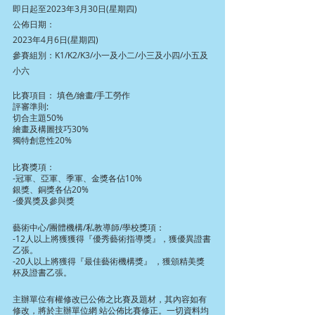
即日起至2023年3月30日(星期四)
公佈日期：
2023年4月6日(星期四)
參賽組別：K1/K2/K3/小一及小二/小三及小四/小五及
小六
比賽項目： 填色/繪畫/手工勞作
評審準則:
切合主題50%
繪畫及構圖技巧30%
獨特創意性20%
比賽獎項：
-冠軍、亞軍、季軍、金獎各佔10%
銀獎、銅獎各佔20%
-優異獎及參與獎
藝術中心/團體機構/私教導師/學校獎項：
-12人以上將獲獲得『優秀藝術指導獎』，獲優異證書
乙張。
-20人以上將獲得『最佳藝術機構獎』 ，獲頒精美獎
杯及證書乙張。
主辦單位有權修改已公佈之比賽及題材，其內容如有
修改，將於主辦單位網 站公佈比賽修正。一切資料均