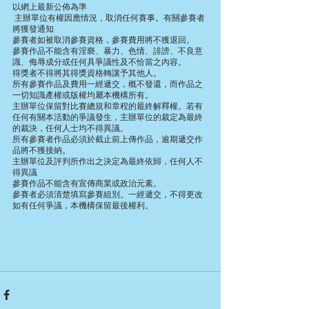
以網上最新公佈為準
 主辦單位有權因應情況，取消任何賽事。有關參賽者
將獲發通知
參賽者如被取消參賽資格，參賽費用將不獲退回。
參賽作品不能含有淫褻、暴力、色情、誹謗、不良意
識、侮辱成分或任何具爭議性及不恰當之內容。
得獎者不得將其得獎資格轉讓予其他人。
所有參賽作品及費用一經遞交，概不發還，而作品之
一切知識產權或版權均屬本機構所有。
主辦單位保留對比賽總規和章程的最終解釋權。若有
任何有關本活動的爭議發生，主辦單位的裁定為最終
的裁決，任何人士均不得異議。
所有參賽者作品必須於截止前上傳作品，逾期遞交作
品將不獲接納。
主辦單位及評判所作出之決定為最終依歸，任何人不
得異議
參賽作品不能含有宣傳商業或政治元素。
參賽者必須清楚填寫參賽組別。一經遞交，不得更改
如有任何爭議，本機構保留最後權利。