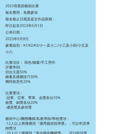
2023母親節藝術比賽
報名費用：免費參加
報名截止日期及提交作品限期：
即日起至2023年6月1日
公佈日期：
2023年6月8日
參賽組別：K1/K2/K3/小一及小二/小三及小四/小五及
小六
比賽項目： 填色/繪畫/手工勞作
評審準則:
切合主題50%
繪畫及構圖技巧30%
獨特創意性20%
比賽獎項：
-冠軍、亞軍、季軍、金獎各佔10%
銀獎、銅獎各佔20%
-優異獎及參與獎
藝術中心/團體機構/私教導師/學校獎項：
-12人以上將獲獲得『優秀藝術指導獎』，可以申請導
師獎項
-20人以上將獲得『最佳藝術機構獎』 ，可以申請導