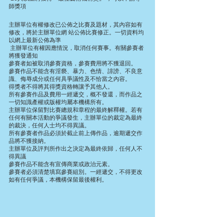
師獎項
主辦單位有權修改已公佈之比賽及題材，其內容如有
修改，將於主辦單位網 站公佈比賽修正。一切資料均
以網上最新公佈為準
 主辦單位有權因應情況，取消任何賽事。有關參賽者
將獲發通知
參賽者如被取消參賽資格，參賽費用將不獲退回。
參賽作品不能含有淫褻、暴力、色情、誹謗、不良意
識、侮辱成分或任何具爭議性及不恰當之內容。
得獎者不得將其得獎資格轉讓予其他人。
所有參賽作品及費用一經遞交，概不發還，而作品之
一切知識產權或版權均屬本機構所有。
主辦單位保留對比賽總規和章程的最終解釋權。若有
任何有關本活動的爭議發生，主辦單位的裁定為最終
的裁決，任何人士均不得異議。
所有參賽者作品必須於截止前上傳作品，逾期遞交作
品將不獲接納。
主辦單位及評判所作出之決定為最終依歸，任何人不
得異議
參賽作品不能含有宣傳商業或政治元素。
參賽者必須清楚填寫參賽組別。一經遞交，不得更改
如有任何爭議，本機構保留最後權利。