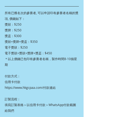
所有已獲名次的參賽者, 可以申請印有參賽者名稱的獎
項, 價錢如下：
獎狀：$250
獎牌：$250
獎盃：$300
獎狀+獎牌+獎盃：$350
電子獎狀：$250
電子獎狀+獎狀+獎牌+獎盃：$450
＊以上價錢已包印有參賽者名稱，製作時間8-10個星
期
付款方式：
信用卡付款
https://www.hkgcpaa.com/付款連結
訂製流程：
填寫訂製表格＞以信用卡付款＞WhatsApp付款截圖
給我們