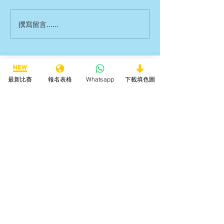
撰寫留言......
第十四屆全港十八區朗誦比賽
最新比賽
報名表格
Whatsapp
下載填色圖
2026
第十四屆全港十八區音樂比賽
2026
第十四屆全港十八區藝術創作比
賽2026