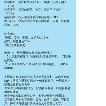
歌唱技巧︰掌握歌曲演唱技巧、旋律、節奏及拍子
（30%）
發音咬字︰聲音的運用，咬字、發音的準確度
（20%）
情感演繹︰投入地表達歌詞中的情感（30%）
舞台台風︰恰當表達歌曲的肢體語言、衣著、眼神及
表情（20%）
比賽獎項：
-冠軍、亞軍、季軍、金獎各佔10%
銀獎、銅獎各佔20%
-優異獎及參與獎
藝術中心/團體機構/私教導師/學校獎項：
-12人以上將獲獲得『優秀歌唱跳舞指導獎』，可以申
請獎項
-20人以上將獲得『最佳歌唱跳舞機構獎』 ，可以申
請獎項
主辦單位有權修改已公佈之比賽及題材，其內容如有
修改，將於主辦單位網 站公佈比賽修正。一切資料均
以網上最新公佈為準
 主辦單位有權因應情況，取消任何賽事。有關參賽者
將獲發通知
參賽者如被取消參賽資格，參賽費用將不獲退回。
參賽作品不能含有淫褻、暴力、色情、誹謗、不良意
識、侮辱成分或任何具爭議性及不恰當之內容。