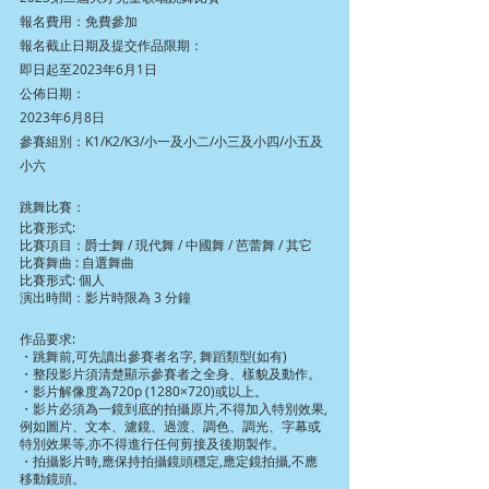
報名費用：免費參加
報名截止日期及提交作品限期：
即日起至2023年6月1日
公佈日期：
2023年6月8日
參賽組別：K1/K2/K3/小一及小二/小三及小四/小五及
小六
跳舞比賽：
比賽形式:
比賽項目：爵士舞 / 現代舞 / 中國舞 / 芭蕾舞 / 其它
比賽舞曲 : 自選舞曲
比賽形式: 個人
演出時間：影片時限為 3 分鐘
作品要求:
・跳舞前,可先讀出參賽者名字, 舞蹈類型(如有)
・整段影片須清楚顯示參賽者之全身、樣貌及動作。
・影片解像度為720p (1280×720)或以上。
・影片必須為一鏡到底的拍攝原片,不得加入特別效果,
例如圖片、文本、濾鏡、過渡、調色、調光、字幕或
特別效果等,亦不得進行任何剪接及後期製作。
・拍攝影片時,應保持拍攝鏡頭穩定,應定鏡拍攝,不應
移動鏡頭。