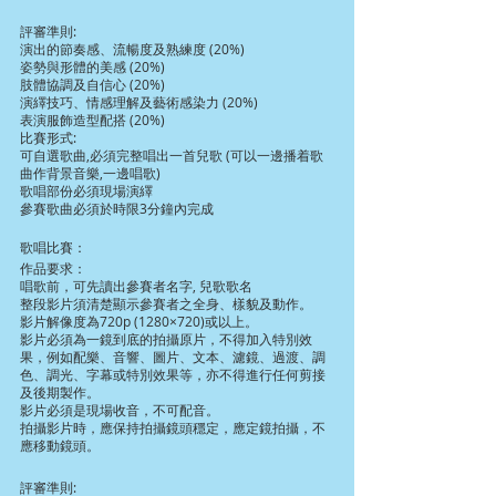
評審準則:
演出的節奏感、流暢度及熟練度 (20%)
姿勢與形體的美感 (20%)
肢體協調及自信心 (20%)
演繹技巧、情感理解及藝術感染力 (20%)
表演服飾造型配搭 (20%)
比賽形式:
可自選歌曲,必須完整唱出一首兒歌 (可以一邊播着歌
曲作背景音樂,一邊唱歌)
歌唱部份必須現場演繹
參賽歌曲必須於時限3分鐘內完成
歌唱比賽：
作品要求：
唱歌前，可先讀出參賽者名字, 兒歌歌名
整段影片須清楚顯示參賽者之全身、樣貌及動作。
影片解像度為720p (1280×720)或以上。
影片必須為一鏡到底的拍攝原片，不得加入特別效
果，例如配樂、音響、圖片、文本、濾鏡、過渡、調
色、調光、字幕或特別效果等，亦不得進行任何剪接
及後期製作。
影片必須是現場收音，不可配音。
拍攝影片時，應保持拍攝鏡頭穩定，應定鏡拍攝，不
應移動鏡頭。
評審準則: