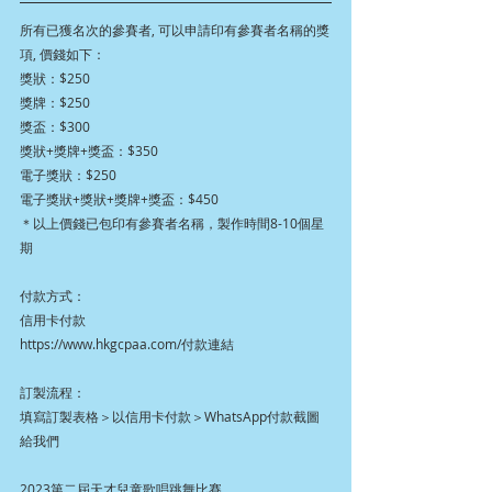
所有已獲名次的參賽者, 可以申請印有參賽者名稱的獎
項, 價錢如下：
獎狀：$250
獎牌：$250
獎盃：$300
獎狀+獎牌+獎盃：$350
電子獎狀：$250
電子獎狀+獎狀+獎牌+獎盃：$450
＊以上價錢已包印有參賽者名稱，製作時間8-10個星
期
付款方式：
信用卡付款
https://www.hkgcpaa.com/付款連結
訂製流程：
填寫訂製表格＞以信用卡付款＞WhatsApp付款截圖
給我們
2023第二屆天才兒童歌唱跳舞比賽