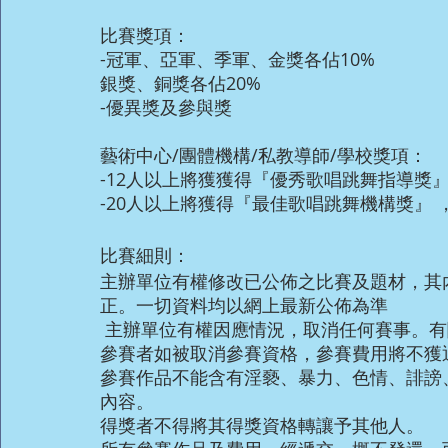
比賽獎項：
-冠軍、亞軍、季軍、金獎各佔10%
銀獎、銅獎各佔20%
-優異獎及參與獎
藝術中心/團體機構/私教導師/學校獎項：
-12人以上將獲獲得『優秀歌唱跳舞指導獎
-20人以上將獲得『最佳歌唱跳舞機構獎』 
比賽細則：
主辦單位有權修改已公佈之比賽及題材，其
正。一切資料均以網上最新公佈為準
 主辦單位有權因應情況，取消任何賽事。
參賽者如被取消參賽資格，參賽費用將不獲
參賽作品不能含有淫褻、暴力、色情、誹謗
內容。
得獎者不得將其得獎資格轉讓予其他人。