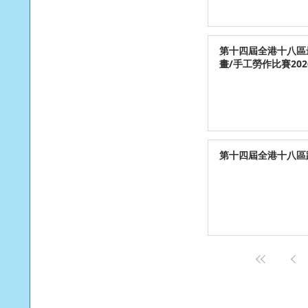
第十四屆全港十八區
畫/手工勞作比賽202
第十四屆全港十八區跳