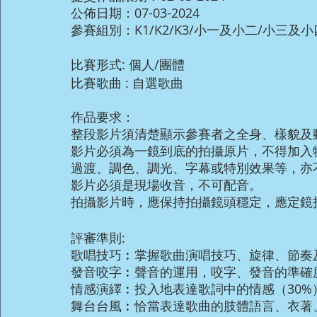
公佈日期：07-03-2024
參賽組別：K1/K2/K3/小一及小二/小三及
比賽形式: 個人/團體
比賽歌曲 : 自選歌曲
作品要求：
整段影片須清楚顯示參賽者之全身、樣貌及
影片必須為一鏡到底的拍攝原片，不得加入
過渡、調色、調光、字幕或特別效果等，亦
影片必須是現場收音，不可配音。
拍攝影片時，應保持拍攝鏡頭穩定，應定鏡
評審準則:
歌唱技巧︰掌握歌曲演唱技巧、旋律、節奏及
發音咬字︰聲音的運用，咬字、發音的準確度
情感演繹︰投入地表達歌詞中的情感（30%
舞台台風︰恰當表達歌曲的肢體語言、衣著、